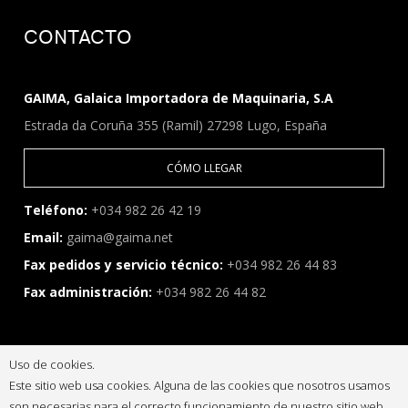
CONTACTO
GAIMA, Galaica Importadora de Maquinaria, S.A
Estrada da Coruña 355 (Ramil) 27298 Lugo, España
CÓMO LLEGAR
Teléfono:
+034 982 26 42 19
Email:
gaima@gaima.net
Fax pedidos y servicio técnico:
+034 982 26 44 83
Fax administración:
+034 982 26 44 82
Uso de cookies.
Este sitio web usa cookies. Alguna de las cookies que nosotros usamos
son necesarias para el correcto funcionamiento de nuestro sitio web.
Copyright 2026 Gaima S.A. Todos los derechos reservados.