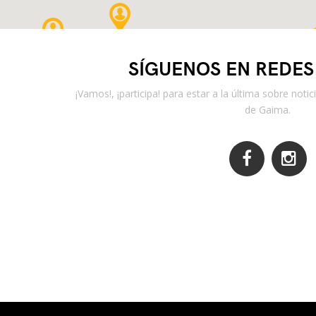
SÍGUENOS EN REDES
¡Vamos!, ¡participa! para estar a la última sobre not
de Gaima.