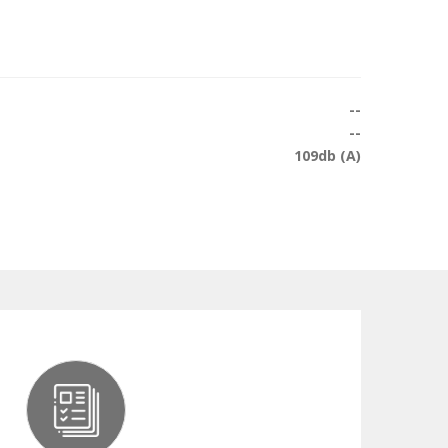
--
--
109db (A)