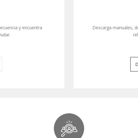
recuencia y encuentra
Descarga manuales, de
udar.
re
D