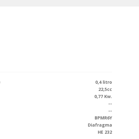
e
0,4 litro
22,5cc
0,77 Kw.
--
--
BPMR6Y
Diafragma
HE 232