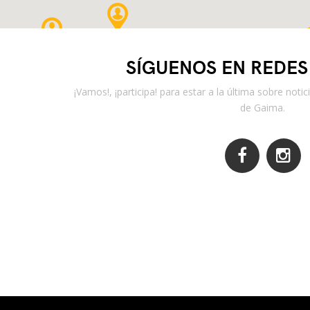
SÍGUENOS EN REDES
¡Vamos!, ¡participa! para estar a la última sobre not
de Gaima.