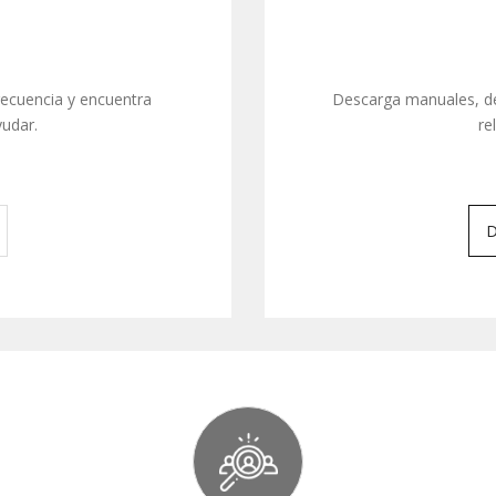
recuencia y encuentra
Descarga manuales, de
udar.
re
D